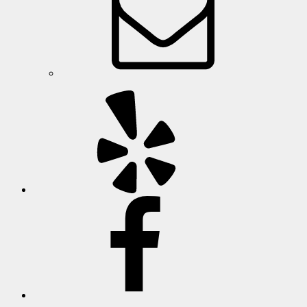
일
옐
프
페
이
스
북