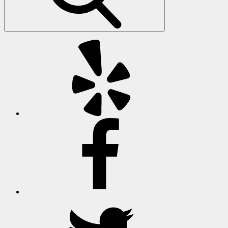
옐
프
페
이
스
북
트
위
터