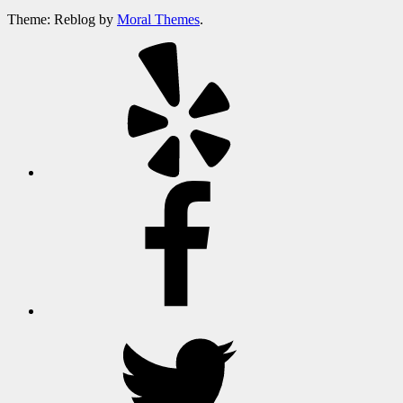
Theme: Reblog by
Moral Themes
.
옐
프
페
이
스
북
트
위
터