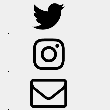
트
위
터
인
스
타
그
램
이
메
일