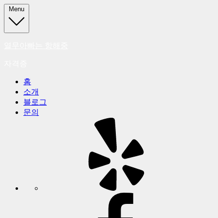
Skip
Menu
to
content
열무아빠는 항해중
자격증
홈
소개
블로그
문의
옐
프
페
이
스