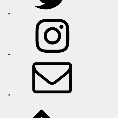
인
스
타
그
램
이
메
일