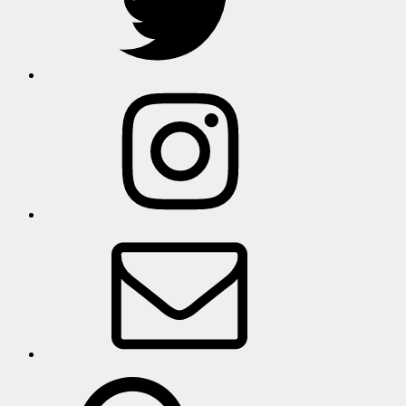
인
스
타
그
램
이
메
일
search