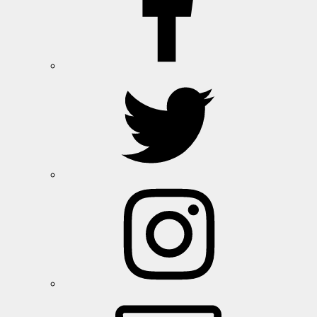
북
트
위
터
인
스
타
그
램
이
메