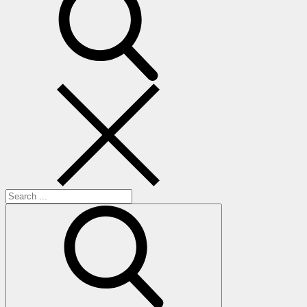
Search
for: