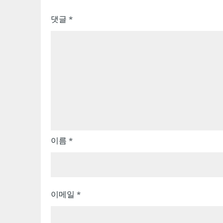
이
댓글
*
션
이름
*
이메일
*