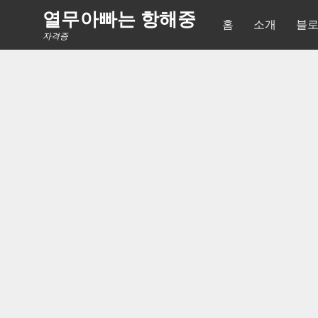
Skip
열무아빠는 항해중
홈
소개
블
to
자격증
content